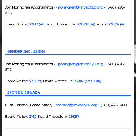
Jon Ronngren (Coordinator)
-
jronngren@mvsd320.org
- (360) 428-
6110
Board Policy:
3207
(
es
) Board Procedure:
3207P
(
es
) Form:
3207F
(
es
)
GENDER INCLUSION
Jon Ronngren (Coordinator)
-
jronngren@mvsd320.org
- (360) 428-
6110
Board Policy:
3211
(
es
) Board Procedure:
3211P
(
sp
|
ru
|
uk
)
SECTION 504/ADA
Clint Carlton (Coordinator)
-
ccarlton@mvsd320.org
- (360) 428-6110
Board Policy:
2162
Board Procedure:
2162P