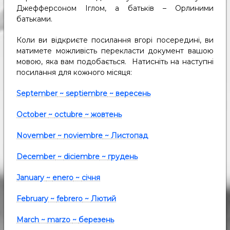
Джефферсоном Іглом, а батьків – Орлиними
батьками.
Коли ви відкриєте посилання вгорі посередині, ви
матимете можливість перекласти документ вашою
мовою, яка вам подобається. Натисніть на наступні
посилання для кожного місяця:
September
~
septiembre
~
вересень
October
~
octubre
~
жовтень
November
~
noviembre
~
Листопад
December
~
diciembre
~
грудень
January
~
enero
~
січня
February
~
febrero
~
Лютий
March
~
marzo
~
березень