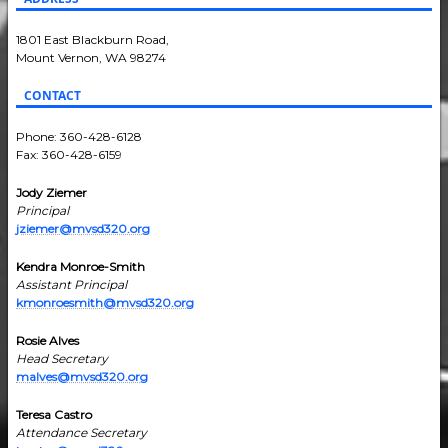
1801 East Blackburn Road,
Mount Vernon, WA 98274
CONTACT
Phone: 360-428-6128
Fax: 360-428-6159
Jody Ziemer
Principal
jziemer@mvsd320.org
Kendra Monroe-Smith
Assistant Principal
kmonroesmith@mvsd320.org
Rosie Alves
Head Secretary
malves@mvsd320.org
Teresa Castro
Attendance Secretary