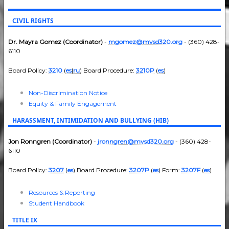
CIVIL RIGHTS
Dr. Mayra Gomez (Coordinator)
-
mgomez@mvsd320.org
- (360) 428-
6110
Board Policy:
3210
(
es
|
ru
) Board Procedure:
3210P
(
es
)
Non-Discrimination Notice
Equity & Family Engagement
HARASSMENT, INTIMIDATION AND BULLYING (HIB)
Jon Ronngren (Coordinator)
-
jronngren@mvsd320.org
- (360) 428-
6110
Board Policy:
3207
(
es
) Board Procedure:
3207P
(
es
) Form:
3207F
(
es
)
Resources & Reporting
Student Handbook
TITLE IX