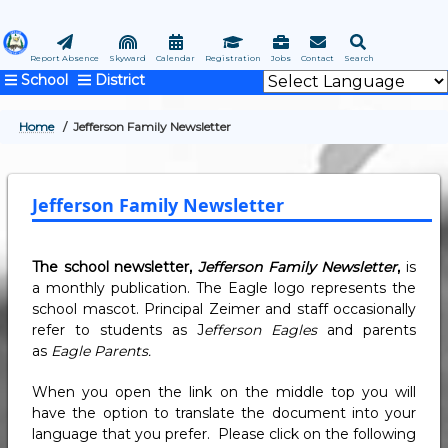
Skip
to
main
Report Absence
Skyward
Calendar
Registration
Jobs
Contact
Search
School
District
content
Home
Jefferson Family Newsletter
BREADCRUMB
Jefferson Family Newsletter
The school newsletter,
Jefferson Family Newsletter
,
is
a monthly publication. The Eagle logo represents the
school mascot. Principal Zeimer and staff occasionally
refer to students as J
efferson Eagles
and parents
as
Eagle Parents.
When you open the link on the middle top you will
have the option to translate the document into your
language that you prefer. Please click on the following