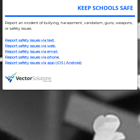
KEEP SCHOOLS SAFE
Report an incident of bullying, harassment, vandalism, guns, weapons,
or safety issues.
Report safety issues via text.
Report safety issues via web.
Report safety issues via email.
Report safety issues via phone.
Report safety issues via app
(
iOS
|
Android
).