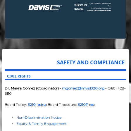
SAFETY AND COMPLIANCE
CIVIL RIGHTS
Dr. Mayra Gomez (Coordinator)
-
mgomez@mvsd320.org
- (360) 428-
6110
Board Policy:
3210
(
es
|
ru
) Board Procedure:
3210P
(
es
)
Non-Discrimination Notice
Equity & Family Engagement