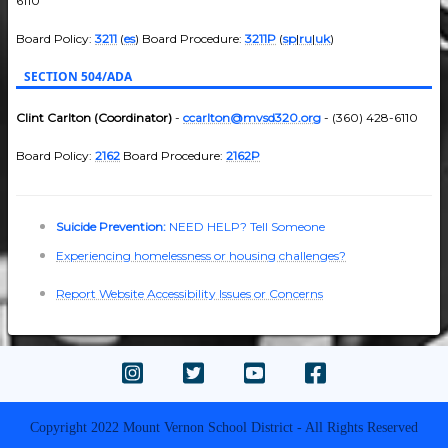
6110
Board Policy:
3211
(
es
) Board Procedure:
3211P
(
sp
|
ru
|
uk
)
SECTION 504/ADA
Clint Carlton (Coordinator)
-
ccarlton@mvsd320.org
- (360) 428-6110
Board Policy:
2162
Board Procedure:
2162P
Suicide Prevention:
NEED HELP? Tell Someone
Experiencing homelessness or housing challenges?
Report Website Accessibility Issues or Concerns
Copyright 2022 Mount Vernon School District - All Rights Reserved