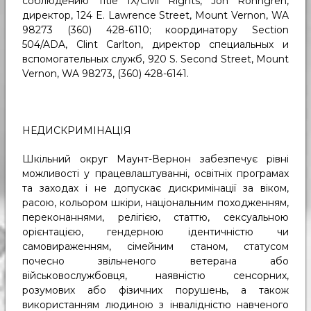
соблюдению Title IX/Civil Rights, Jon Ronngren,
директор, 124 E. Lawrence Street, Mount Vernon, WA
98273 (360) 428-6110; координатору Section
504/ADA, Clint Carlton, директор специальных и
вспомогательных служб, 920 S. Second Street, Mount
Vernon, WA 98273, (360) 428-6141.
НЕДИСКРИМІНАЦІЯ
Шкільний округ Маунт-Вернон забезпечує рівні
можливості у працевлаштуванні, освітніх програмах
та заходах і не допускає дискримінації за віком,
расою, кольором шкіри, національним походженням,
переконаннями, релігією, статтю, сексуальною
орієнтацією, гендерною ідентичністю чи
самовираженням, сімейним станом, статусом
почесно звільненого ветерана або
військовослужбовця, наявністю сенсорних,
розумових або фізичних порушень, а також
використанням людиною з інвалідністю навченого