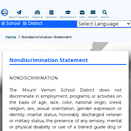
Skip
to
main
Report Absence
Skyward
Calendar
Registration
Jobs
Contact
Search
School
District
content
Home
Nondiscrimination Statement
BREADCRUMB
Nondiscrimination Statement
NONDISCRIMINATION
The Mount Vernon School District does not
discriminate in employment, programs, or activities on
the basis of age, race, color, national origin, creed,
religion, sex, sexual orientation, gender expression or
identity, marital status, honorably discharged veteran
or military status, the presence of any sensory, mental
or physical disability or use of a trained guide dog or