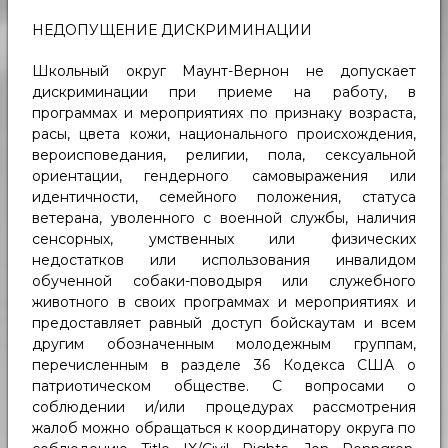
НЕДОПУЩЕНИЕ ДИСКРИМИНАЦИИ
Школьный округ Маунт-Вернон не допускает
дискриминации при приеме на работу, в
программах и мероприятиях по признаку возраста,
расы, цвета кожи, национального происхождения,
вероисповедания, религии, пола, сексуальной
ориентации, гендерного самовыражения или
идентичности, семейного положения, статуса
ветерана, уволенного с военной службы, наличия
сенсорных, умственных или физических
недостатков или использования инвалидом
обученной собаки-поводыря или служебного
животного в своих программах и мероприятиях и
предоставляет равный доступ бойскаутам и всем
другим обозначенным молодежным группам,
перечисленным в разделе 36 Кодекса США о
патриотическом обществе. С вопросами о
соблюдении и/или процедурах рассмотрения
жалоб можно обращаться к координатору округа по