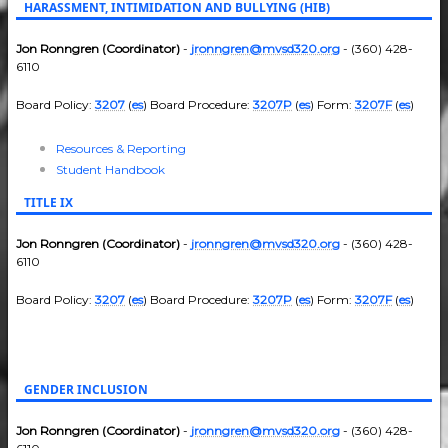
HARASSMENT, INTIMIDATION AND BULLYING (HIB)
Jon Ronngren (Coordinator)
-
jronngren@mvsd320.org
- (360) 428-
6110
Board Policy:
3207
(
es
) Board Procedure:
3207P
(
es
) Form:
3207F
(
es
)
Resources & Reporting
Student Handbook
TITLE IX
Jon Ronngren (Coordinator)
-
jronngren@mvsd320.org
- (360) 428-
6110
Board Policy:
3207
(
es
) Board Procedure:
3207P
(
es
) Form:
3207F
(
es
)
GENDER INCLUSION
Jon Ronngren (Coordinator)
-
jronngren@mvsd320.org
- (360) 428-