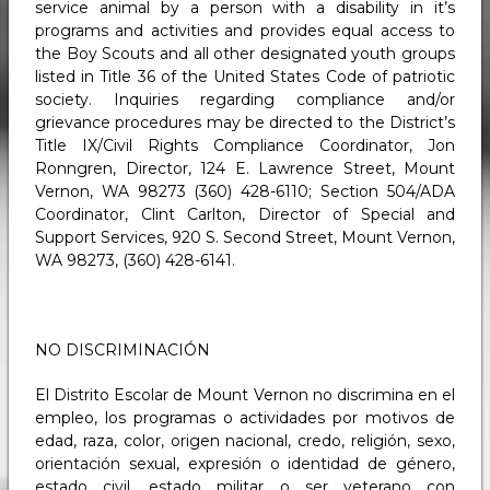
service animal by a person with a disability in it’s
programs and activities and provides equal access to
the Boy Scouts and all other designated youth groups
listed in Title 36 of the United States Code of patriotic
society. Inquiries regarding compliance and/or
grievance procedures may be directed to the District’s
Title IX/Civil Rights Compliance Coordinator, Jon
Ronngren, Director, 124 E. Lawrence Street, Mount
Vernon, WA 98273 (360) 428-6110; Section 504/ADA
Coordinator, Clint Carlton, Director of Special and
Support Services, 920 S. Second Street, Mount Vernon,
WA 98273, (360) 428-6141.
NO DISCRIMINACIÓN
El Distrito Escolar de Mount Vernon no discrimina en el
empleo, los programas o actividades por motivos de
edad, raza, color, origen nacional, credo, religión, sexo,
orientación sexual, expresión o identidad de género,
estado civil, estado militar o ser veterano con