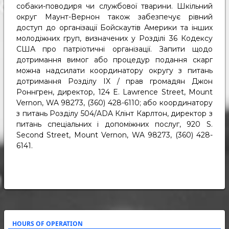
собаки-поводиря чи службової тварини. Шкільний
округ Маунт-Вернон також забезпечує рівний
доступ до організації Бойскаутів Америки та інших
молодіжних груп, визначених у Розділі 36 Кодексу
США про патріотичні організації. Запити щодо
дотримання вимог або процедур подання скарг
можна надсилати координатору округу з питань
дотримання Розділу IX / прав громадян Джон
Роннгрен, директор, 124 E. Lawrence Street, Mount
Vernon, WA 98273, (360) 428-6110; або координатору
з питань Розділу 504/ADA Клінт Карлтон, директор з
питань спеціальних і допоміжних послуг, 920 S.
Second Street, Mount Vernon, WA 98273, (360) 428-
6141.
HOURS OF OPERATION