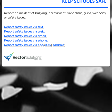
KEEP SCHOOLS SAFE
Report an incident of bullying, harassment, vandalism, guns, weapons,
or safety issues.
Report safety issues via text.
Report safety issues via web.
Report safety issues via email.
Report safety issues via phone.
Report safety issues via app
(
iOS
|
Android
).