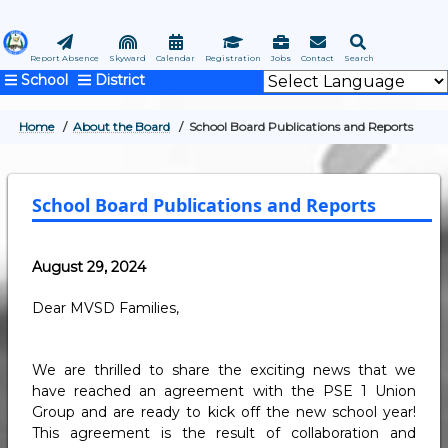
Skip
to
main
Report Absence
Skyward
Calendar
Registration
Jobs
Contact
Search
School
District
content
Home
About the Board
School Board Publications and Reports
BREADCRUMB
School Board Publications and Reports
August 29, 2024
Dear MVSD Families,
We are thrilled to share the exciting news that we
have reached an agreement with the PSE 1 Union
Group and are ready to kick off the new school year!
This agreement is the result of collaboration and