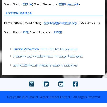
Board Policy:
3211
(
es
) Board Procedure:
3211P
(
sp
|
ru
|
uk
)
SECTION 504/ADA
Clint Carlton (Coordinator)
-
ccarlton@mvsd320.org
- (360) 428-6110
Board Policy:
2162
Board Procedure:
2162P
Suicide Prevention:
NEED HELP? Tell Someone
Experiencing homelessness or housing challenges?
Report Website Accessibility Issues or Concerns
Copyright 2022 Mount Vernon School District - All Rights Reserved