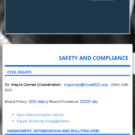
SAFETY AND COMPLIANCE
CIVIL RIGHTS
Dr. Mayra Gomez (Coordinator)
-
mgomez@mvsd320.org
- (360) 428-
6110
Board Policy:
3210
(
es
|
ru
) Board Procedure:
3210P
(
es
)
Non-Discrimination Notice
Equity & Family Engagement
HARASSMENT, INTIMIDATION AND BULLYING (HIB)