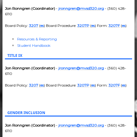
Jon Ronngren (Coordinator)
-
jronngren@mvsd320.org
- (360) 428-
6110
Board Policy:
3207
(
es
) Board Procedure:
3207P
(
es
) Form:
3207F
(
es
)
Resources & Reporting
Student Handbook
TITLE IX
Jon Ronngren (Coordinator)
-
jronngren@mvsd320.org
- (360) 428-
6110
Board Policy:
3207
(
es
) Board Procedure:
3207P
(
es
) Form:
3207F
(
es
)
GENDER INCLUSION
Jon Ronngren (Coordinator)
-
jronngren@mvsd320.org
- (360) 428-
6110